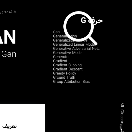
خانه
فهر
حرف G
AN
Gan
Generalization
Generalization Curve
Generalized Linear Model
Generative Adversarial Network (Gan)
Gan
Generative Model
Generator
Gradient
Gradient Clipping
Gradient Descent
Greedy Policy
Ground Truth
Group Attribution Bias
ML Glossary
تعریف