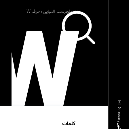
W
خانه
فهرست الفبایی
حرف W
ML Glossary
کلمات