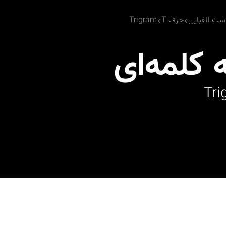
ست الفبایی
حرف T
Trigram
کلمه‌ای
Tri