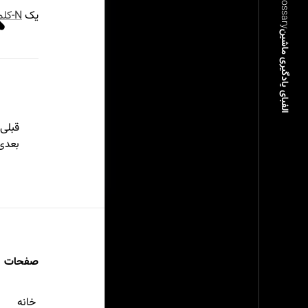
ML Glossary
یک
N-کلمه‌ای
الفبای یادگیری ماشین
قبلی
بعدی
صفحات
خانه