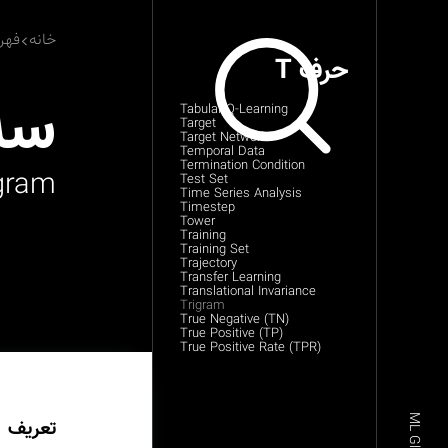
خانه
فهر
حرف T
سه 
Tabular Q-Learning
Target
Target Network
Temporal Data
Termination Condition
gram
Test Set
Time Series Analysis
Timestep
Tower
Training
Training Set
Trajectory
Transfer Learning
Translational Invariance
Trigram
True Negative (TN)
True Positive (TP)
True Positive Rate (TPR)
تعریف