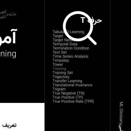
فهر
خانه
الفب
حرف T
آم
Tabular Q-Learning
Target
Target Network
Temporal Data
Termination Condition
ining
Test Set
Time Series Analysis
Timestep
Tower
Training
Training Set
Trajectory
Transfer Learning
Translational Invariance
Trigram
True Negative (TN)
True Positive (TP)
True Positive Rate (TPR)
ML Glossary
تعریف