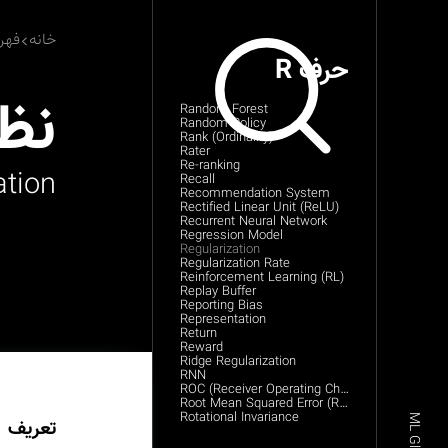
خانه
فهر
حرف R
نظ
Random Forest
Random Policy
Rank (Ordinality)
Rater
Re-ranking
ation
Recall
Recommendation System
Rectified Linear Unit (ReLU)
Recurrent Neural Network
Regression Model
Regularization
Regularization Rate
Reinforcement Learning (RL)
Replay Buffer
Reporting Bias
Representation
Return
Reward
Ridge Regularization
RNN
ROC (Receiver Operating Characteristic) Curve
Root Mean Squared Error (RMSE)
Rotational Invariance
تعریف