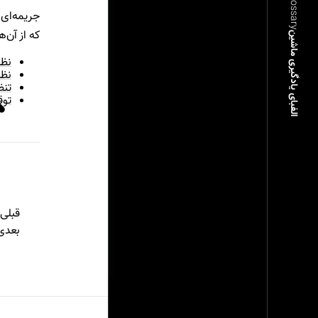
ML Glossary
جریمه‌ای 
که از آن‌ه
الفبای یادگیری ماشین
نظم
نظم
تنظ
توق
قبلی
بعدی