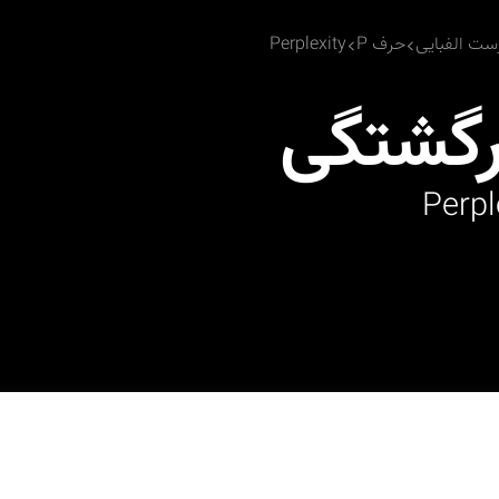
ست الفبایی
حرف P
Perplexity
گشتگی
Perpl