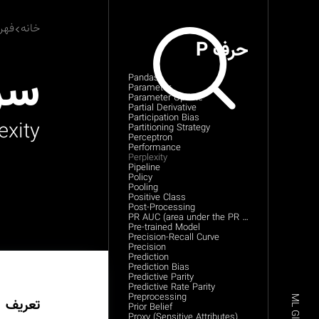
خانه
فهر
حرف P
سر
Pandas
Parameter
Parameter Update
Partial Derivative
Participation Bias
exity
Partitioning Strategy
Perceptron
Performance
Perplexity
Pipeline
Policy
Pooling
Positive Class
Post-Processing
PR AUC (area under the PR curve)
Pre-trained Model
Precision-Recall Curve
Precision
Prediction
Prediction Bias
Predictive Parity
Predictive Rate Parity
Preprocessing
تعریف
Prior Belief
Proxy (Sensitive Attributes)