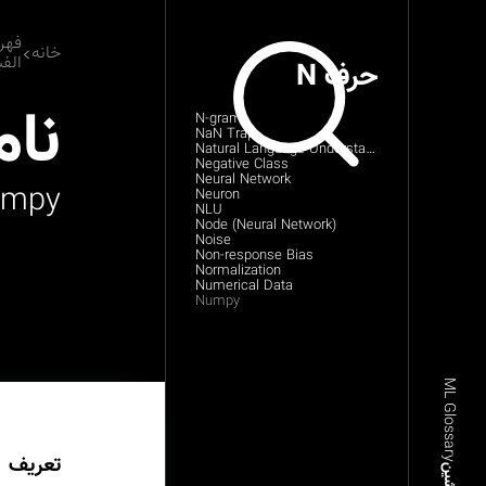
فهر
خانه
الفب
حرف N
نام
N-gram
NaN Trap
Natural Language Understanding
Negative Class
Neural Network
umpy
Neuron
NLU
Node (Neural Network)
Noise
Non-response Bias
Normalization
Numerical Data
Numpy
ML Glossary
تعریف