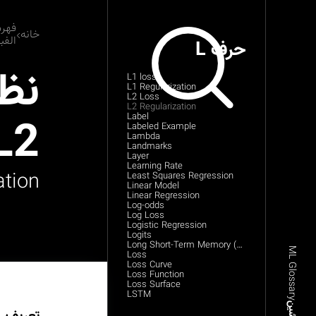
فهر
خانه
الفب
حرف L
نظ
L1 loss
L1 Regularization
L2 Loss
L2 Regularization
L2
Label
Labeled Example
Lambda
Landmarks
Layer
Learning Rate
ation
Least Squares Regression
Linear Model
Linear Regression
Log-odds
Log Loss
Logistic Regression
Logits
Long Short-Term Memory (LSTM)
ML Glossary
Loss
Loss Curve
Loss Function
Loss Surface
LSTM