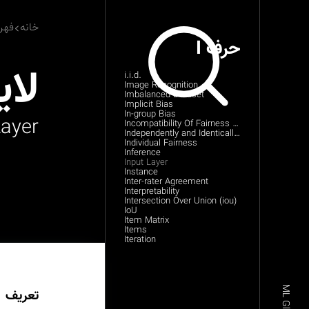
خانه
فهر
حرف I
لای
i.i.d.
Image Recognition
Imbalanced Dataset
Implicit Bias
In-group Bias
Layer
Incompatibility Of Fairness Metrics
Independently and Identically Distributed (i.i.d)
Individual Fairness
Inference
Input Layer
Instance
Inter-rater Agreement
Interpretability
Intersection Over Union (iou)
IoU
Item Matrix
Items
Iteration
تعریف