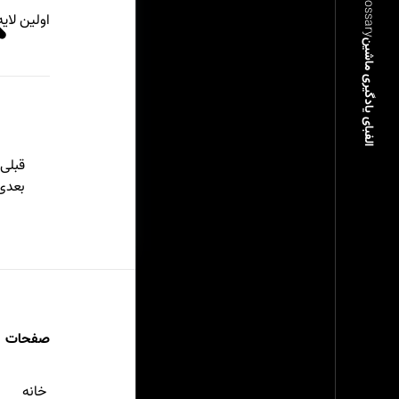
ML Glossary
اولین لای
الفبای یادگیری ماشین
قبلی
بعدی
صفحات
خانه