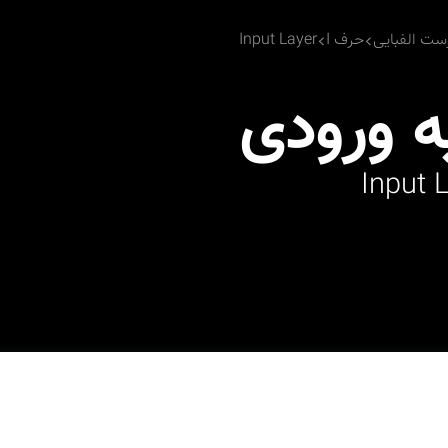
ست الفبایی
حرف I
Input Layer
ه ورودی
Input 