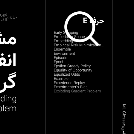
فهر
خانه
حرف E
الفب
مش
Early Stopping
Embedding Space
Embeddings
Empirical Risk Minimization (ERM)
انف
Ensemble
Environment
Episode
Epoch
Epsilon Greedy Policy
Equality of Opportunity
گرا
Equalized Odds
Example
Experience Replay
Experimenter's Bias
Exploding Gradient Problem
oding
blem
ML Glossary